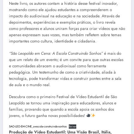
Neste livro, os autores contam a história desse festival inovador,
mostrando como ele ajudou estudantes a compreenderem o
impacto do audiovisual na educação e na sociedade. Através de
depoimentos, experiências e exemplos práticos, o livro revela
como professores e alunos uniram forças para criar vídeos que não
apenas expressam suas vozes, mas também refletem sobre temas
importantes como cultura, identidade e cidadania.
“São Leopoldo em Cena: A Escola Construindo Sonhos”
é mais do
que um relato de um evento; é um convite para que outras escolas
e comunidades abracem o audiovisual como ferramenta
pedagógica. Um testemunho de como a criatividade, aliada à
tecnologia, pode transformar vidas e construir pontes entre a sala
de aula e o mundo real.
Descubra como o primeiro Festival de Vídeo Estudantil de São
Leopoldo se tornou uma inspiração para educadores, alunos e
famílias, provando que quando a escola apoia os sonhos dos
jovens, o futuro ganha novas possibilidades!
SAO-LEO-EM-CINE_a-escola-construindo-sonhos
Baixar
Produção de Vídeo Estudantil: Uma Visão Brasil, Itália,