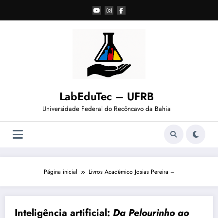
Pular
para
o
conteúdo
LabEduTec – UFRB
Universidade Federal do Recôncavo da Bahia
Página inicial
Livros Acadêmico Josias Pereira –
Inteligência artificial
:
Da Pelourinho ao