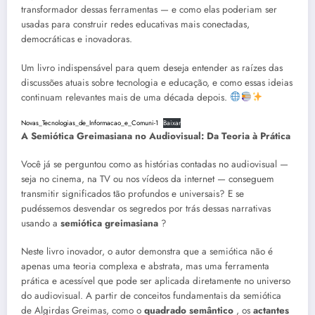
transformador dessas ferramentas — e como elas poderiam ser
usadas para construir redes educativas mais conectadas,
democráticas e inovadoras.
Um livro indispensável para quem deseja entender as raízes das
discussões atuais sobre tecnologia e educação, e como essas ideias
continuam relevantes mais de uma década depois.
Novas_Tecnologias_de_Informacao_e_Comuni-1
Baixar
A Semiótica Greimasiana no Audiovisual: Da Teoria à Prática
Você já se perguntou como as histórias contadas no audiovisual —
seja no cinema, na TV ou nos vídeos da internet — conseguem
transmitir significados tão profundos e universais? E se
pudéssemos desvendar os segredos por trás dessas narrativas
usando a
semiótica greimasiana
?
Neste livro inovador, o autor demonstra que a semiótica não é
apenas uma teoria complexa e abstrata, mas uma ferramenta
prática e acessível que pode ser aplicada diretamente no universo
do audiovisual. A partir de conceitos fundamentais da semiótica
de Algirdas Greimas, como o
quadrado semântico
, os
actantes