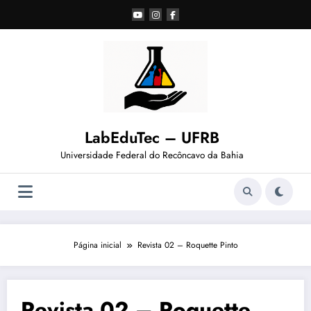
Pular
para
o
conteúdo
LabEduTec – UFRB
Universidade Federal do Recôncavo da Bahia
Página inicial
Revista 02 – Roquette Pinto
Revista 02 – Roquette