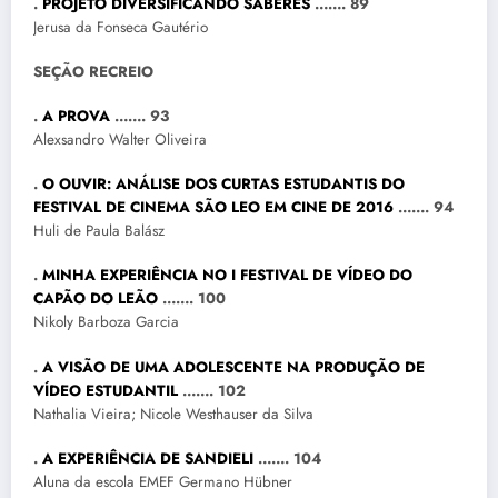
.
PROJETO DIVERSIFICANDO SABERES
……. 89
Jerusa da Fonseca Gautério
SEÇÃO RECREIO
.
A PROVA
……. 93
Alexsandro Walter Oliveira
.
O OUVIR: ANÁLISE DOS CURTAS ESTUDANTIS DO
FESTIVAL DE CINEMA SÃO LEO EM CINE DE 2016
……. 94
Huli de Paula Balász
.
MINHA EXPERIÊNCIA NO I FESTIVAL DE VÍDEO DO
CAPÃO DO LEÃO
……. 100
Nikoly Barboza Garcia
.
A VISÃO DE UMA ADOLESCENTE NA PRODUÇÃO DE
VÍDEO ESTUDANTIL
……. 102
Nathalia Vieira; Nicole Westhauser da Silva
.
A EXPERIÊNCIA DE SANDIELI
……. 104
Aluna da escola EMEF Germano Hübner