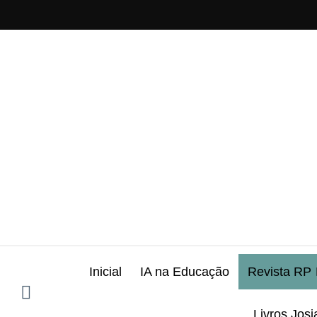
Pular
para
o
conteúdo
Inicial
IA na Educação
Revista RP
Livros Josi