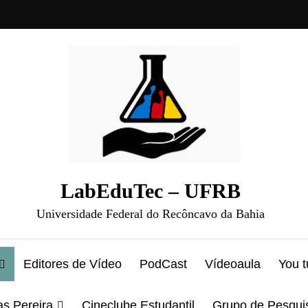
LabEduTec – UFRB
Universidade Federal do Recôncavo da Bahia
Editores de Vídeo
PodCast
Vídeoaula
You 
as Pereira
Cineclube Estudantil
Grupo de Pesqui