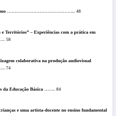
smo
…………………………………….. 48
 e Territórios” – Experiências com a prática em
 58
izagem colaborativa na produção audiovisual
 74
es da Educação Básica
……. 84
 crianças e uma artista-docente no ensino fundamental