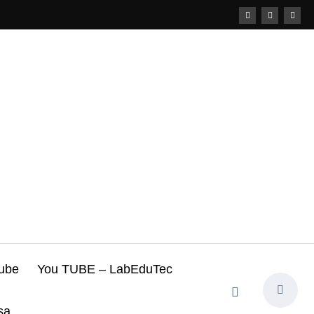
tube
You TUBE – LabEduTec
sa