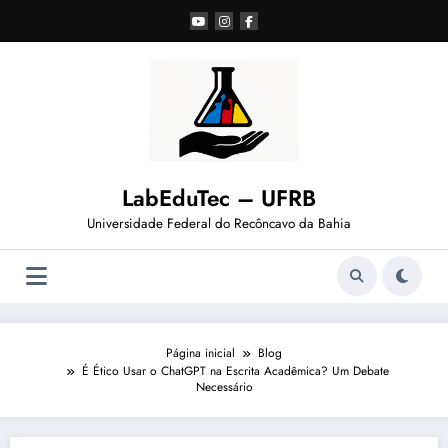
Pular
para
o
conteúdo
LabEduTec – UFRB
Universidade Federal do Recôncavo da Bahia
Página inicial
Blog
É Ético Usar o ChatGPT na Escrita Acadêmica? Um Debate
Necessário